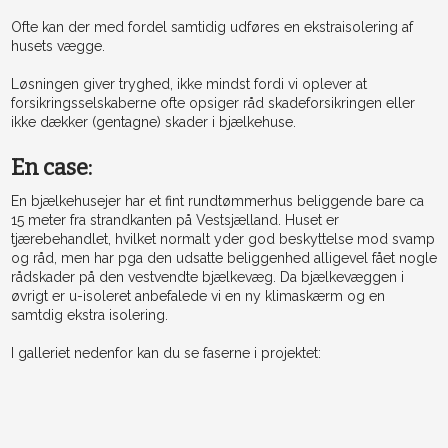
Ofte kan der med fordel samtidig udføres en ekstraisolering af
husets vægge.
Løsningen giver tryghed, ikke mindst fordi vi oplever at
forsikringsselskaberne ofte opsiger råd skadeforsikringen eller
ikke dækker (gentagne) skader i bjælkehuse.
En case:
En bjælkehusejer har et fint rundtømmerhus beliggende bare ca
15 meter fra strandkanten på Vestsjælland. Huset er
tjærebehandlet, hvilket normalt yder god beskyttelse mod svamp
og råd, men har pga den udsatte beliggenhed alligevel fået nogle
rådskader på den vestvendte bjælkevæg. Da bjælkevæggen i
øvrigt er u-isoleret anbefalede vi en ny klimaskærm og en
samtdig ekstra isolering.
I galleriet nedenfor kan du se faserne i projektet:​