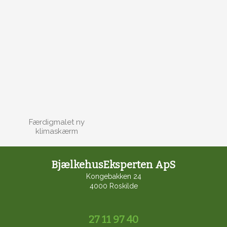
Færdigmalet ny
klimaskærm
BjælkehusEksperten ApS
Kongebakken 24
4000 Roskilde​
27 11 97 40