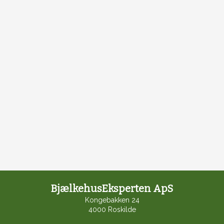
BjælkehusEksperten ApS
Kongebakken 24
4000 Roskilde​